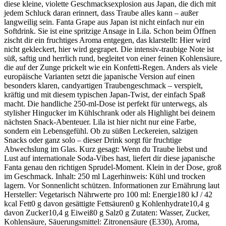
diese kleine, violette Geschmacksexplosion aus Japan, die dich mit
jedem Schluck daran erinnert, dass Traube alles kann – außer
langweilig sein. Fanta Grape aus Japan ist nicht einfach nur ein
Softdrink. Sie ist eine spritzige Ansage in Lila. Schon beim Öffnen
zischt dir ein fruchtiges Aroma entgegen, das klarstellt: Hier wird
nicht gekleckert, hier wird gegrapet. Die intensiv-traubige Note ist
süß, saftig und herrlich rund, begleitet von einer feinen Kohlensäure,
die auf der Zunge prickelt wie ein Konfetti-Regen. Anders als viele
europäische Varianten setzt die japanische Version auf einen
besonders klaren, candyartigen Traubengeschmack – verspielt,
kräftig und mit diesem typischen Japan-Twist, der einfach Spaß
macht. Die handliche 250-ml-Dose ist perfekt für unterwegs, als
stylisher Hingucker im Kühlschrank oder als Highlight bei deinem
nächsten Snack-Abenteuer. Lila ist hier nicht nur eine Farbe,
sondern ein Lebensgefühl. Ob zu süßen Leckereien, salzigen
Snacks oder ganz solo – dieser Drink sorgt für fruchtige
Abwechslung im Glas. Kurz gesagt: Wenn du Traube liebst und
Lust auf internationale Soda-Vibes hast, liefert dir diese japanische
Fanta genau den richtigen Sprudel-Moment. Klein in der Dose, groß
im Geschmack. Inhalt: 250 ml Lagerhinweis: Kühl und trocken
lagern. Vor Sonnenlicht schützen. Informationen zur Ernährung laut
Hersteller: Vegetarisch Nährwerte pro 100 ml: Energie180 kJ / 42
kcal Fett0 g davon gesättigte Fettsäuren0 g Kohlenhydrate10,4 g
davon Zucker10,4 g Eiweiß0 g Salz0 g Zutaten: Wasser, Zucker,
Kohlensäure, Säuerungsmittel: Zitronensäure (E330), Aroma,