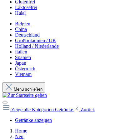
Glutenfrei
Laktosefrei
Halal
Belgien
China
Deutschland
Großbritannien / UK
Holland / Niederlande
Italien
Spanien
Japan
Österreich
Vietnam
Menü schließen
Zeige alle Kategorien
Getränke
Zurück
Getränke anzeigen
Home
Neu