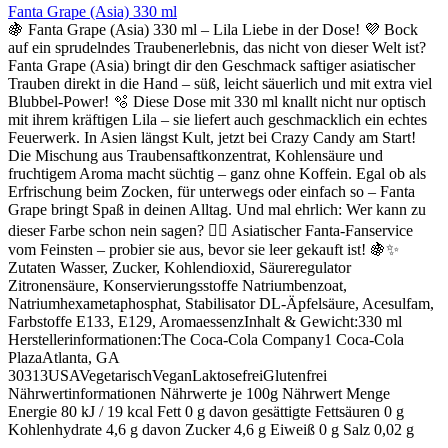
Fanta Grape (Asia) 330 ml
🍇 Fanta Grape (Asia) 330 ml – Lila Liebe in der Dose! 💜 Bock
auf ein sprudelndes Traubenerlebnis, das nicht von dieser Welt ist?
Fanta Grape (Asia) bringt dir den Geschmack saftiger asiatischer
Trauben direkt in die Hand – süß, leicht säuerlich und mit extra viel
Blubbel-Power! 🫧 Diese Dose mit 330 ml knallt nicht nur optisch
mit ihrem kräftigen Lila – sie liefert auch geschmacklich ein echtes
Feuerwerk. In Asien längst Kult, jetzt bei Crazy Candy am Start!
Die Mischung aus Traubensaftkonzentrat, Kohlensäure und
fruchtigem Aroma macht süchtig – ganz ohne Koffein. Egal ob als
Erfrischung beim Zocken, für unterwegs oder einfach so – Fanta
Grape bringt Spaß in deinen Alltag. Und mal ehrlich: Wer kann zu
dieser Farbe schon nein sagen? 💁‍♀️ Asiatischer Fanta-Fanservice
vom Feinsten – probier sie aus, bevor sie leer gekauft ist! 🍇✨
Zutaten Wasser, Zucker, Kohlendioxid, Säureregulator
Zitronensäure, Konservierungsstoffe Natriumbenzoat,
Natriumhexametaphosphat, Stabilisator DL-Äpfelsäure, Acesulfam,
Farbstoffe E133, E129, AromaessenzInhalt & Gewicht:330 ml
Herstellerinformationen:The Coca-Cola Company1 Coca-Cola
PlazaAtlanta, GA
30313USAVegetarischVeganLaktosefreiGlutenfrei
Nährwertinformationen Nährwerte je 100g Nährwert Menge
Energie 80 kJ / 19 kcal Fett 0 g davon gesättigte Fettsäuren 0 g
Kohlenhydrate 4,6 g davon Zucker 4,6 g Eiweiß 0 g Salz 0,02 g