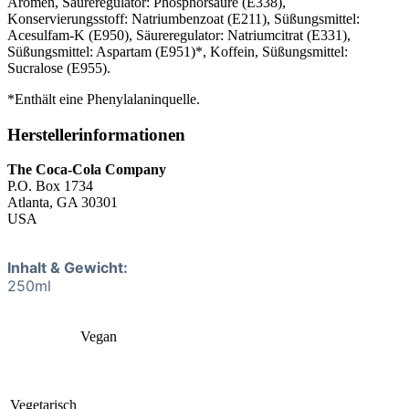
Aromen, Säureregulator: Phosphorsäure (E338),
Konservierungsstoff: Natriumbenzoat (E211), Süßungsmittel:
Acesulfam-K (E950), Säureregulator: Natriumcitrat (E331),
Süßungsmittel: Aspartam (E951)*, Koffein, Süßungsmittel:
Sucralose (E955).
*Enthält eine Phenylalaninquelle.
Herstellerinformationen
The Coca-Cola Company
P.O. Box 1734
Atlanta, GA 30301
USA
Inhalt & Gewicht:
250ml
Vegan
Vegetarisch