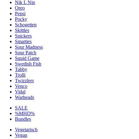
Nik L Nip
Oreo
Pepsi
Pocky
Schogetten
Skittles
Snickers
Smarties
Sour Madness
Sour Patch
Squid Game
Swedish Fish
Tabby
Trolli
Twizzlers
Venco
Vidal
Warheads
SALE
%MHD%
Bundles
Vegetarisch
Vegan