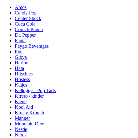
Amos
Candy Pop
Center Shock
Coca Cola
Crunch Punch
Dr. Pepper
Fanta
Faygo Beverages
Fini
Gibya
Haribo
Hata
Hitschies
Hostess
Katjes
Kellogg's - Pop Tarts
ferrero / kinder
Klene
Kool Aid
Krusty Krunch
Manner
Mountain Dew
Nestle
Nerds