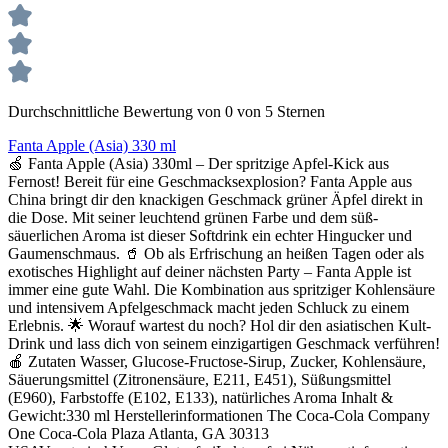
Durchschnittliche Bewertung von 0 von 5 Sternen
Fanta Apple (Asia) 330 ml
🍏 Fanta Apple (Asia) 330ml – Der spritzige Apfel-Kick aus
Fernost! Bereit für eine Geschmacksexplosion? Fanta Apple aus
China bringt dir den knackigen Geschmack grüner Äpfel direkt in
die Dose. Mit seiner leuchtend grünen Farbe und dem süß-
säuerlichen Aroma ist dieser Softdrink ein echter Hingucker und
Gaumenschmaus. 🥤 Ob als Erfrischung an heißen Tagen oder als
exotisches Highlight auf deiner nächsten Party – Fanta Apple ist
immer eine gute Wahl. Die Kombination aus spritziger Kohlensäure
und intensivem Apfelgeschmack macht jeden Schluck zu einem
Erlebnis. 🌟 Worauf wartest du noch? Hol dir den asiatischen Kult-
Drink und lass dich von seinem einzigartigen Geschmack verführen!
🍎 Zutaten Wasser, Glucose-Fructose-Sirup, Zucker, Kohlensäure,
Säuerungsmittel (Zitronensäure, E211, E451), Süßungsmittel
(E960), Farbstoffe (E102, E133), natürliches Aroma Inhalt &
Gewicht:330 ml Herstellerinformationen The Coca-Cola Company
One Coca-Cola Plaza Atlanta, GA 30313