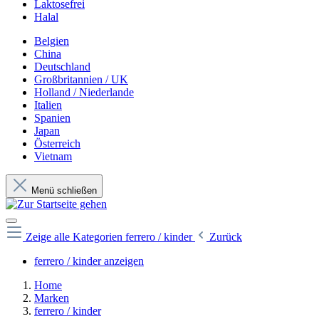
Laktosefrei
Halal
Belgien
China
Deutschland
Großbritannien / UK
Holland / Niederlande
Italien
Spanien
Japan
Österreich
Vietnam
Menü schließen
Zeige alle Kategorien
ferrero / kinder
Zurück
ferrero / kinder anzeigen
Home
Marken
ferrero / kinder