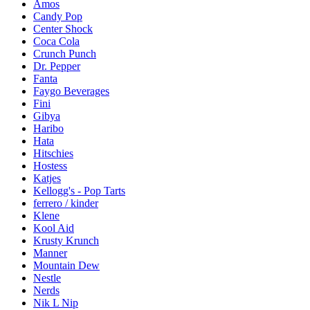
Amos
Candy Pop
Center Shock
Coca Cola
Crunch Punch
Dr. Pepper
Fanta
Faygo Beverages
Fini
Gibya
Haribo
Hata
Hitschies
Hostess
Katjes
Kellogg's - Pop Tarts
ferrero / kinder
Klene
Kool Aid
Krusty Krunch
Manner
Mountain Dew
Nestle
Nerds
Nik L Nip