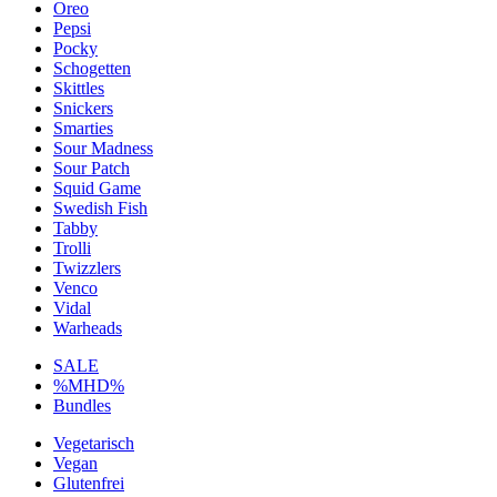
Oreo
Pepsi
Pocky
Schogetten
Skittles
Snickers
Smarties
Sour Madness
Sour Patch
Squid Game
Swedish Fish
Tabby
Trolli
Twizzlers
Venco
Vidal
Warheads
SALE
%MHD%
Bundles
Vegetarisch
Vegan
Glutenfrei