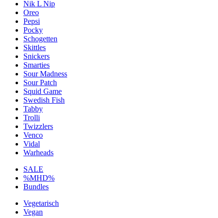
Nik L Nip
Oreo
Pepsi
Pocky
Schogetten
Skittles
Snickers
Smarties
Sour Madness
Sour Patch
Squid Game
Swedish Fish
Tabby
Trolli
Twizzlers
Venco
Vidal
Warheads
SALE
%MHD%
Bundles
Vegetarisch
Vegan