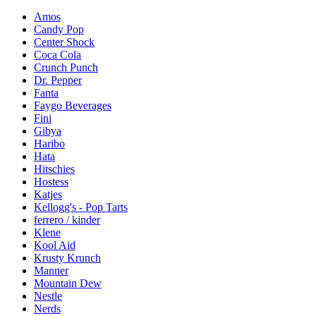
Amos
Candy Pop
Center Shock
Coca Cola
Crunch Punch
Dr. Pepper
Fanta
Faygo Beverages
Fini
Gibya
Haribo
Hata
Hitschies
Hostess
Katjes
Kellogg's - Pop Tarts
ferrero / kinder
Klene
Kool Aid
Krusty Krunch
Manner
Mountain Dew
Nestle
Nerds