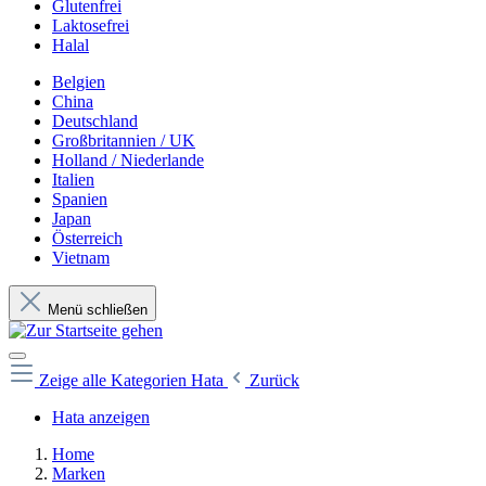
Glutenfrei
Laktosefrei
Halal
Belgien
China
Deutschland
Großbritannien / UK
Holland / Niederlande
Italien
Spanien
Japan
Österreich
Vietnam
Menü schließen
Zeige alle Kategorien
Hata
Zurück
Hata anzeigen
Home
Marken