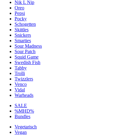
Nik L Nip
Oreo
Pepsi
Pocky
Schogetten
Skittles
Snickers
Smarties
Sour Madness
Sour Patch
Squid Game
Swedish Fish
Tabby
Trolli
Twizzlers
Venco
Vidal
Warheads
SALE
%MHD%
Bundles
Vegetarisch
Vegan