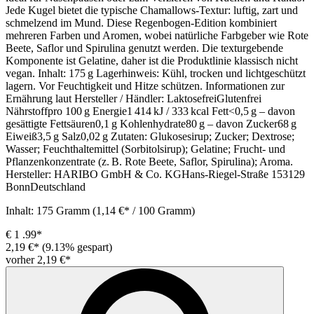
Jede Kugel bietet die typische Chamallows‑Textur: luftig, zart und
schmelzend im Mund. Diese Regenbogen‑Edition kombiniert
mehreren Farben und Aromen, wobei natürliche Farbgeber wie Rote
Beete, Saflor und Spirulina genutzt werden. Die texturgebende
Komponente ist Gelatine, daher ist die Produktlinie klassisch nicht
vegan. Inhalt: 175 g Lagerhinweis: Kühl, trocken und lichtgeschützt
lagern. Vor Feuchtigkeit und Hitze schützen. Informationen zur
Ernährung laut Hersteller / Händler: LaktosefreiGlutenfrei
Nährstoffpro 100 g Energie1 414 kJ / 333 kcal Fett<0,5 g – davon
gesättigte Fettsäuren0,1 g Kohlenhydrate80 g – davon Zucker68 g
Eiweiß3,5 g Salz0,02 g Zutaten: Glukosesirup; Zucker; Dextrose;
Wasser; Feuchthaltemittel (Sorbitolsirup); Gelatine; Frucht- und
Pflanzenkonzentrate (z. B. Rote Beete, Saflor, Spirulina); Aroma.
Hersteller: HARIBO GmbH & Co. KGHans-Riegel-Straße 153129
BonnDeutschland
Inhalt:
175 Gramm
(1,14 €* / 100 Gramm)
€
1
.99*
2,19 €*
(9.13% gespart)
vorher 2,19 €*