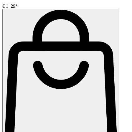
€
1
.29*