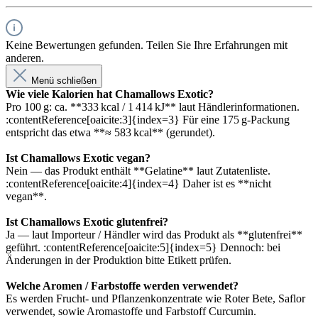
Keine Bewertungen gefunden. Teilen Sie Ihre Erfahrungen mit
anderen.
Menü schließen
Wie viele Kalorien hat Chamallows Exotic?
Pro 100 g: ca. **333 kcal / 1 414 kJ** laut Händlerinformationen.
:contentReference[oaicite:3]{index=3} Für eine 175 g‑Packung
entspricht das etwa **≈ 583 kcal** (gerundet).
Ist Chamallows Exotic vegan?
Nein — das Produkt enthält **Gelatine** laut Zutatenliste.
:contentReference[oaicite:4]{index=4} Daher ist es **nicht
vegan**.
Ist Chamallows Exotic glutenfrei?
Ja — laut Importeur / Händler wird das Produkt als **glutenfrei**
geführt. :contentReference[oaicite:5]{index=5} Dennoch: bei
Änderungen in der Produktion bitte Etikett prüfen.
Welche Aromen / Farbstoffe werden verwendet?
Es werden Frucht‑ und Pflanzenkonzentrate wie Roter Bete, Saflor
verwendet, sowie Aromastoffe und Farbstoff Curcumin.