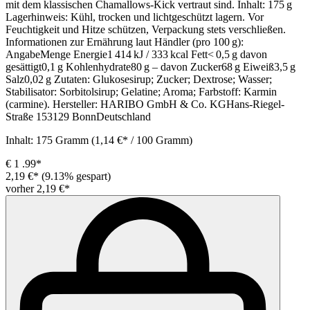
mit dem klassischen Chamallows‑Kick vertraut sind. Inhalt: 175 g
Lagerhinweis: Kühl, trocken und lichtgeschützt lagern. Vor
Feuchtigkeit und Hitze schützen, Verpackung stets verschließen.
Informationen zur Ernährung laut Händler (pro 100 g):
AngabeMenge Energie1 414 kJ / 333 kcal Fett< 0,5 g davon
gesättigt0,1 g Kohlenhydrate80 g – davon Zucker68 g Eiweiß3,5 g
Salz0,02 g Zutaten: Glukosesirup; Zucker; Dextrose; Wasser;
Stabilisator: Sorbitolsirup; Gelatine; Aroma; Farbstoff: Karmin
(carmine). Hersteller: HARIBO GmbH & Co. KGHans-Riegel-
Straße 153129 BonnDeutschland
Inhalt:
175 Gramm
(1,14 €* / 100 Gramm)
€
1
.99*
2,19 €*
(9.13% gespart)
vorher 2,19 €*