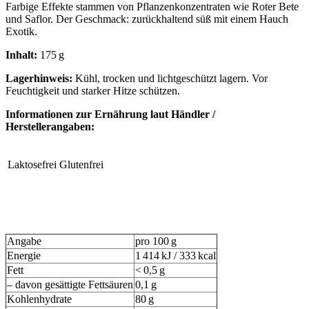
Farbige Effekte stammen von Pflanzenkonzentraten wie Roter Bete
und Saflor. Der Geschmack: zurückhaltend süß mit einem Hauch
Exotik.
Inhalt:
175 g
Lagerhinweis:
Kühl, trocken und lichtgeschützt lagern. Vor
Feuchtigkeit und starker Hitze schützen.
Informationen zur Ernährung laut Händler /
Herstellerangaben:
Laktosefrei
Glutenfrei
Angabe
pro 100 g
Energie
1 414 kJ / 333 kcal
Fett
< 0,5 g
– davon gesättigte Fettsäuren
0,1 g
Kohlenhydrate
80 g