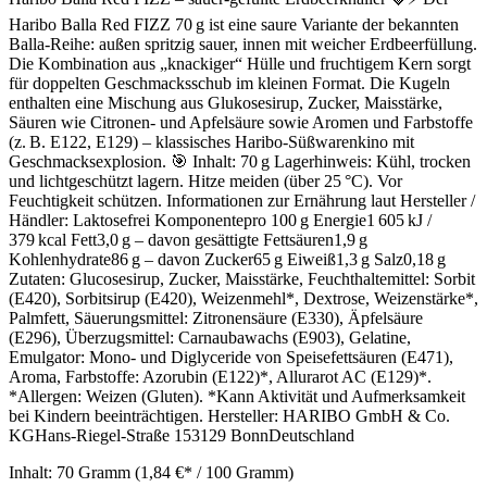
Haribo Balla Red FIZZ 70 g ist eine saure Variante der bekannten
Balla-Reihe: außen spritzig sauer, innen mit weicher Erdbeerfüllung.
Die Kombination aus „knackiger“ Hülle und fruchtigem Kern sorgt
für doppelten Geschmacksschub im kleinen Format. Die Kugeln
enthalten eine Mischung aus Glukosesirup, Zucker, Maisstärke,
Säuren wie Citronen- und Apfelsäure sowie Aromen und Farbstoffe
(z. B. E122, E129) – klassisches Haribo‑Süßwarenkino mit
Geschmacksexplosion. 🎯 Inhalt: 70 g Lagerhinweis: Kühl, trocken
und lichtgeschützt lagern. Hitze meiden (über 25 °C). Vor
Feuchtigkeit schützen. Informationen zur Ernährung laut Hersteller /
Händler: Laktosefrei Komponentepro 100 g Energie1 605 kJ /
379 kcal Fett3,0 g – davon gesättigte Fettsäuren1,9 g
Kohlenhydrate86 g – davon Zucker65 g Eiweiß1,3 g Salz0,18 g
Zutaten: Glucosesirup, Zucker, Maisstärke, Feuchthaltemittel: Sorbit
(E420), Sorbitsirup (E420), Weizenmehl*, Dextrose, Weizenstärke*,
Palmfett, Säuerungsmittel: Zitronensäure (E330), Äpfelsäure
(E296), Überzugsmittel: Carnaubawachs (E903), Gelatine,
Emulgator: Mono- und Diglyceride von Speisefettsäuren (E471),
Aroma, Farbstoffe: Azorubin (E122)*, Allurarot AC (E129)*.
*Allergen: Weizen (Gluten). *Kann Aktivität und Aufmerksamkeit
bei Kindern beeinträchtigen. Hersteller: HARIBO GmbH & Co.
KGHans‑Riegel‑Straße 153129 BonnDeutschland
Inhalt:
70 Gramm
(1,84 €* / 100 Gramm)