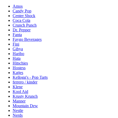
Amos
Candy Pop
Center Shock
Coca Cola
Crunch Punch
Dr. Pepper
Fanta
Faygo Beverages
Fini
Gibya
Haribo
Hata
Hitschies
Hostess
Katjes
Kellogg's - Pop Tarts
ferrero / kinder
Klene
Kool Aid
Krusty Krunch
Manner
Mountain Dew
Nestle
Nerds