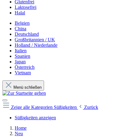
Glutenfrei
Laktosefrei
Halal
Belgien
China
Deutschland
Großbritannien / UK
Holland / Niederlande
Italien
Spanien
Japan
Österreich
Vietnam
Menü schließen
Zeige alle Kategorien
Süßigkeiten
Zurück
Süßigkeiten anzeigen
Home
Neu