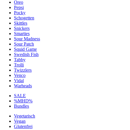
Oreo
Pepsi
Pocky
Schogetten
Skittles
Snickers
Smarties
Sour Madness
Sour Patch
Squid Game
Swedish Fish
Tabby
Trolli
Twizzlers
Venco
Vidal
Warheads
SALE
%MHD%
Bundles
Vegetarisch
Vegan
Glutenfrei