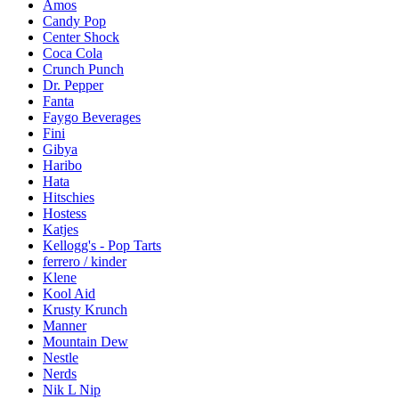
Amos
Candy Pop
Center Shock
Coca Cola
Crunch Punch
Dr. Pepper
Fanta
Faygo Beverages
Fini
Gibya
Haribo
Hata
Hitschies
Hostess
Katjes
Kellogg's - Pop Tarts
ferrero / kinder
Klene
Kool Aid
Krusty Krunch
Manner
Mountain Dew
Nestle
Nerds
Nik L Nip