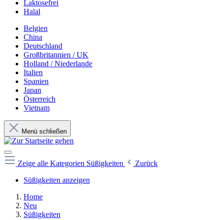
Laktosefrei
Halal
Belgien
China
Deutschland
Großbritannien / UK
Holland / Niederlande
Italien
Spanien
Japan
Österreich
Vietnam
Menü schließen
Zeige alle Kategorien
Süßigkeiten
Zurück
Süßigkeiten anzeigen
Home
Neu
Süßigkeiten